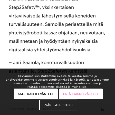
Step2Safety™, yksinkertaisen
virtaviivaisella lähestymisellä koneiden
turvallisuuteen. Samoilla periaatteilla mitä
yhteistyörobotiikassa: ohjataan, neuvotaan,
mallinnetaan ja hyödyntäen nykyaikaisia
digitaalisia yhteistyömahdollisuuksia.
– Jari Saarola, koneturvallisuuden
asiantuntija, Step2Safetyn kehittäjä
Käytämme sivustollamme evästeitä kerätäksemme ja
analysoidaksemme sivuston suorituskykyä ja käyttöä, tarjotaksemme
sosiaalisen median ominaisuuksia sekä parantaaksemme ja
räätälöidäksemme sisältöä ja mainoksia.
SALLI KAIKKI EVÄSTEET
ESTÄ KAIKKI EVÄSTEET
EVÄSTEASETUKSET
© Copyright - BluePlan Oy 2023