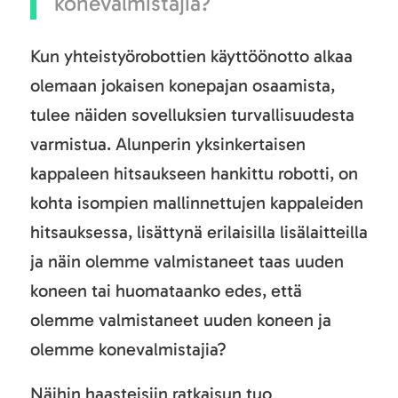
konevalmistajia?
Kun yhteistyörobottien käyttöönotto alkaa
olemaan jokaisen konepajan osaamista,
tulee näiden sovelluksien turvallisuudesta
varmistua. Alunperin yksinkertaisen
kappaleen hitsaukseen hankittu robotti, on
kohta isompien mallinnettujen kappaleiden
hitsauksessa, lisättynä erilaisilla lisälaitteilla
ja näin olemme valmistaneet taas uuden
koneen tai huomataanko edes, että
olemme valmistaneet uuden koneen ja
olemme konevalmistajia?
Näihin haasteisiin ratkaisun tuo