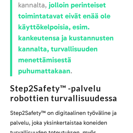
kannalta,
jolloin perinteiset
toimintatavat eivät enää ole
käyttökelpoisia, esim.
kankeutensa ja kustannusten
kannalta, turvallisuuden
menettämisestä
puhumattakaan
.
Step2Safety™ -palvelu
robottien turvallisuudessa
Step2Safety™ on digitaalinen työväline ja
palvelu, joka yksinkertaistaa koneiden
turvallisuuden toteutuksen, myös