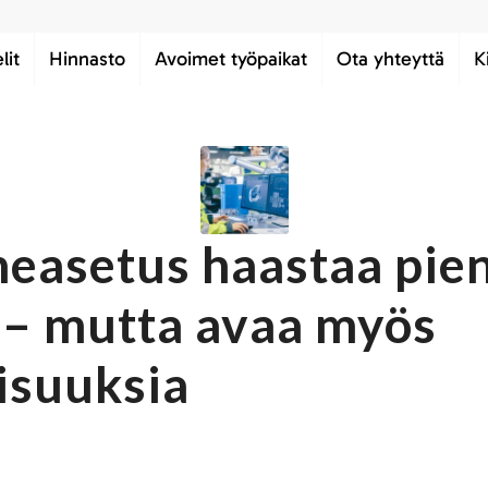
lit
Hinnasto
Avoimet työpaikat
Ota yhteyttä
K
neasetus haastaa pie
t – mutta avaa myös
isuuksia