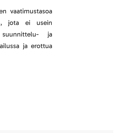
den vaatimustasoa
, jota ei usein
uunnittelu- ja
ailussa ja erottua