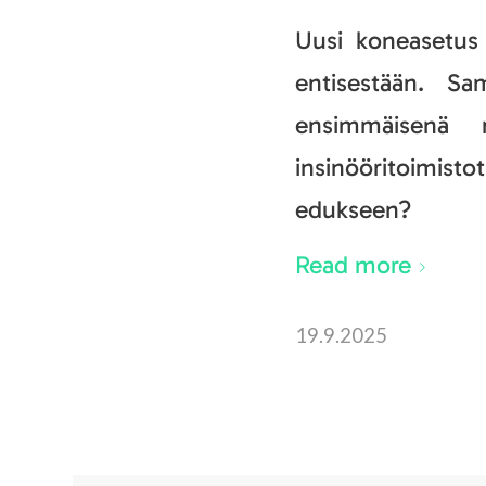
Uusi koneasetus 
entisestään. S
ensimmäisenä 
insinööritoimisto
edukseen?
Read more
19.9.2025