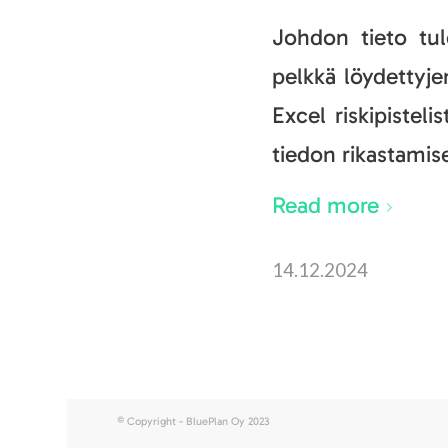
Johdon tieto tul
pelkkä löydettyjen
Excel riskipiste
tiedon rikastamis
Read more
14.12.2024
© Copyright - BluePlan Oy 2023