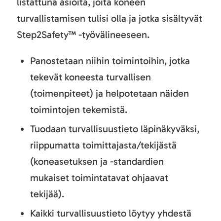
listattuna asioita, joita koneen
turvallistamisen tulisi olla ja jotka sisältyvät
Step2Safety™ -työvälineeseen.
Panostetaan niihin toimintoihin, jotka
tekevät koneesta turvallisen
(toimenpiteet) ja helpotetaan näiden
toimintojen tekemistä.
Tuodaan turvallisuustieto läpinäkyväksi,
riippumatta toimittajasta/tekijästä
(koneasetuksen ja -standardien
mukaiset toimintatavat ohjaavat
tekijää).
Kaikki turvallisuustieto löytyy yhdestä