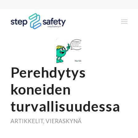
Koneiden turvallisuuteen liittyviä eri
ammattiryhmien asiantuntija artikkeleita
Perehdytys
koneiden
turvallisuudessa
ARTIKKELIT
,
VIERASKYNÄ