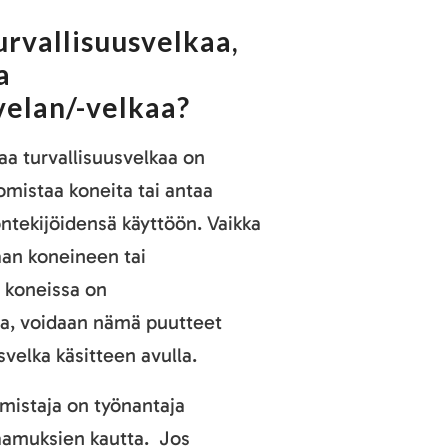
urvallisuusvelkaa,
a
velan/-velkaa?
aa turvallisuusvelkaa on
 omistaa koneita tai antaa
ntekijöidensä käyttöön. Vaikka
taan koneineen tai
s koneissa on
ta, voidaan nämä puutteet
usvelka käsitteen avulla.
mistaja on työnantaja
raamuksien kautta. Jos