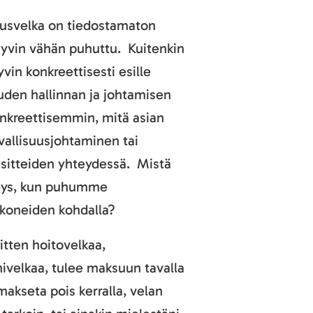
uusvelka on tiedostamaton
 hyvin vähän puhuttu. Kuitenkin
vin konkreettisesti esille
uden hallinnan ja johtamisen
nkreettisemmin, mitä asian
vallisuusjohtaminen tai
sitteiden yhteydessä. Mistä
ymys, kun puhumme
 koneiden kohdalla?
sitten hoitovelkaa,
ivelkaa, tulee maksuun tavalla
 makseta pois kerralla, velan