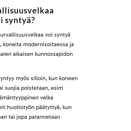
allisuusvelkaa
oi syntyä?
urvallisuusvelkaa voi syntyä
, koneita modernisoitaessa ja
aren aikaisen kunnossapidon
syntyy myös silloin, kun koneen
ai suojia poistetaan, esim
Tämäntyyppinen velka
ti huoltotyön päätyttyä, kun
aan tai jopa parannetaan