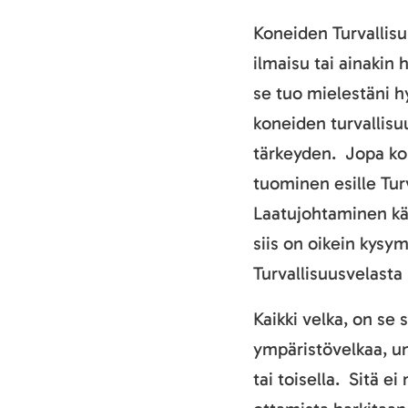
Koneiden Turvallis
ilmaisu tai ainakin
se tuo mielestäni hy
koneiden turvallisu
tärkeyden. Jopa ko
tuominen esille Tur
Laatujohtaminen kä
siis on oikein kys
Turvallisuusvelasta
Kaikki velka, on se 
ympäristövelkaa, un
tai toisella. Sitä ei