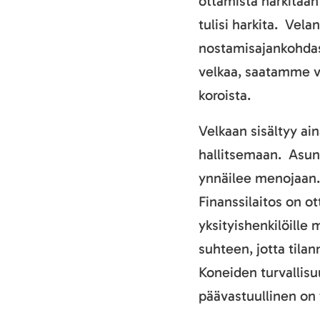
ottamista harkitaan 
tulisi harkita. Vel
nostamisajankohdas
velkaa, saatamme v
koroista.
Velkaan sisältyy ain
hallitsemaan. Asunt
ynnäilee menojaan.
Finanssilaitos on ot
yksityishenkilöille
suhteen, jotta tila
Koneiden turvallisu
päävastuullinen on 