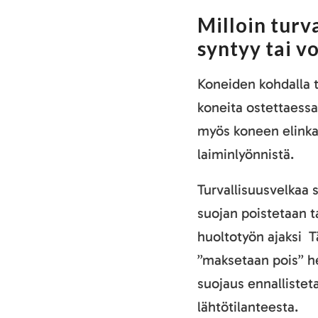
Milloin turv
syntyy tai v
Koneiden kohdalla t
koneita ostettaessa
myös koneen elinka
laiminlyönnistä.
Turvallisuusvelkaa 
suojan poistetaan t
huoltotyön ajaksi 
”maksetaan pois” he
suojaus ennallistet
lähtötilanteesta.