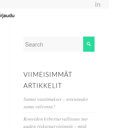
irjaudu
VIIMEISIMMÄT
ARTIKKELIT
Samat vaatimukset – toteutuuko
sama valvonta?
Koneiden kyberturvallisuus tuo
uuden riskienarvioinnin – mitä