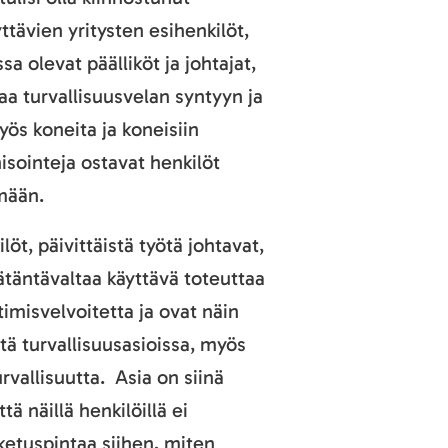
ttävien yritysten esihenkilöt,
a olevat päälliköt ja johtajat,
taa turvallisuusvelan syntyyn ja
ös koneita ja koneisiin
sointeja ostavat henkilöt
mään.
löt, päivittäistä työtä johtavat,
ätäntävaltaa käyttävä toteuttaa
imisvelvoitetta ja ovat näin
itä turvallisuusasioissa, myös
rvallisuutta. Asia on siinä
tä näillä henkilöillä ei
ketuspintaa siihen, miten