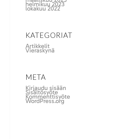
helmikuu 2023
lokakuu 2022
KATEGORIAT
Artikkelit
Vieraskynä
META
Kirjaudu sisään
Sisältösyöte
Kommenttisyöte
WordPress.org