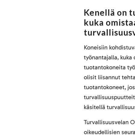
Kenellä on t
kuka omista
turvallisuus
Koneisiin kohdistuv
työnantajalla, kuka
tuotantokoneita työ
olisit liisannut teh
tuotantokoneet, jo
turvallisuuspuuttei
käsitellä turvallisu
Turvallisuusvelan O
oikeudellisien seu