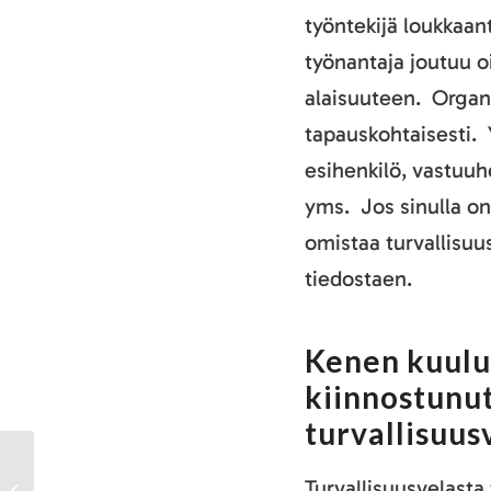
työntekijä loukkaa
työnantaja joutuu o
alaisuuteen. Organi
tapauskohtaisesti. 
esihenkilö, vastuuh
yms. Jos sinulla on
omistaa turvallisuu
tiedostaen.
Kenen kuului
kiinnostunu
turvallisuus
Opas parempaa koneiden
Turvallisuusvelasta 
turvallisuuteen