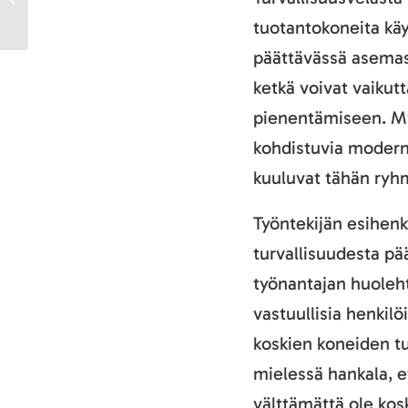
Step2Safety
tuotantokoneita käy
päättävässä asemass
ketkä voivat vaikut
pienentämiseen. My
kohdistuvia moderni
kuuluvat tähän ryh
Työntekijän esihenki
turvallisuudesta pä
työnantajan huoleht
vastuullisia henkilö
koskien koneiden tu
mielessä hankala, et
välttämättä ole kos