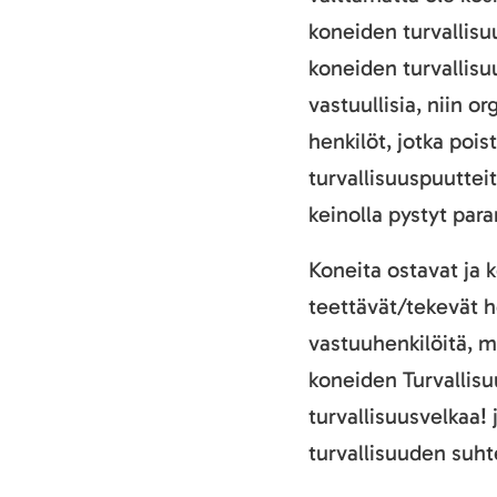
koneiden turvallisuu
koneiden turvallisu
vastuullisia, niin o
henkilöt, jotka pois
turvallisuuspuuttei
keinolla pystyt par
Koneita ostavat ja
teettävät/tekevät h
vastuuhenkilöitä, mu
koneiden Turvallisu
turvallisuusvelkaa! 
turvallisuuden suht