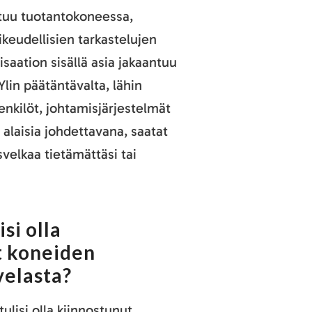
ntuu tuotantokoneessa,
ikeudellisien tarkastelujen
saation sisällä asia jakaantuu
Ylin päätäntävalta, lähin
enkilöt, johtamisjärjestelmät
 alaisia johdettavana, saatat
svelkaa tietämättäsi tai
si olla
t koneiden
velasta?
tulisi olla kiinnostunut