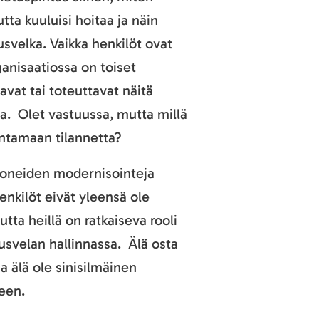
tta kuuluisi hoitaa ja näin
usvelka. Vaikka henkilöt ovat
rganisaatiossa on toiset
tavat tai toteuttavat näitä
ta. Olet vastuussa, mutta millä
antamaan tilannetta?
 koneiden modernisointeja
enkilöt eivät yleensä ole
tta heillä on ratkaiseva rooli
usvelan hallinnassa. Älä osta
ja älä ole sinisilmäinen
een.