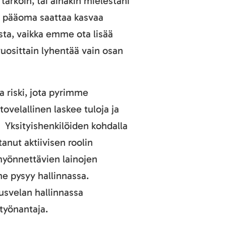
tarkoin, tai ainakin mielestäni
an pääoma saattaa kasvaa
ta, vaikka emme ota lisää
uosittain lyhentää vain osan
a riski, jota pyrimme
ovelallinen laskee tuloja ja
 Yksityishenkilöiden kohdalla
tanut aktiivisen roolin
 myönnettävien lainojen
nne pysyy hallinnassa.
usvelan hallinnassa
työnantaja.