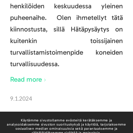
henkilöiden keskuudessa yleinen
puheenaihe. Olen ihmetellyt tätä
kiinnostusta, sillä Hätäpysäytys on
kuitenkin toissijainen
turvallistamistoimenpide koneiden
turvallisuudessa.
Read more
9.1.2024
Käytämme sivustollamme evästeitä kerätäksemme ja
analysoidaksemme sivuston suorituskykyä ja käyttöä, tarjotaksemme
1
2
Page 1 of 2
sosiaalisen median ominaisuuksia sekä parantaaksemme ja
räätälöidäksemme sisältöä ja mainoksia.