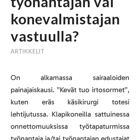
työnantajan vai
konevalmistajan
vastuulla?
ARTIKKELIT
On alkamassa sairaaloiden
painajaiskausi. ”Kevät tuo irtosormet”,
kuten eräs käsikirurgi totesi
lehtijutussa. Klapikoneilla sattuinessa
onnettomuuksissa työtapaturmissa
työnantaja ja/tai työnantajan edustajat