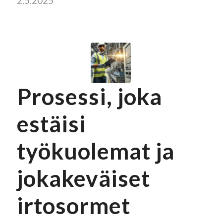
2.5.2025
Prosessi, joka
estäisi
työkuolemat ja
jokakeväiset
irtosormet