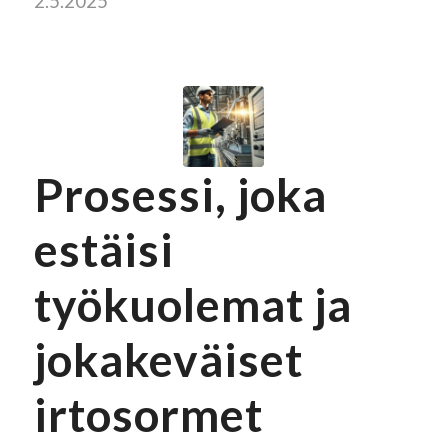
2.5.2025
Prosessi, joka
estäisi
työkuolemat ja
jokakeväiset
irtosormet