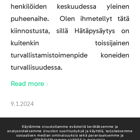
henkilöiden keskuudessa yleinen
puheenaihe. Olen ihmetellyt tätä
kiinnostusta, sillä Hätäpysäytys on
kuitenkin toissijainen
turvallistamistoimenpide koneiden
turvallisuudessa.
Read more
9.1.2024
Käytämme sivustollamme evästeitä kerätäksemme ja
analysoidaksemme sivuston suorituskykyä ja käyttöä, tarjotaksemme
1
2
Page 1 of 2
sosiaalisen median ominaisuuksia sekä parantaaksemme ja
räätälöidäksemme sisältöä ja mainoksia.