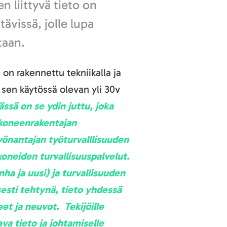
n liittyvä tieto on
tävissä, jolle lupa
taan.
 on rakennettu tekniikalla ja
 sen käytössä olevan yli 30v
ässä on se ydin juttu, joka
koneenrakentajan
työnantajan työturvalllisuuden
oneiden turvallisuuspalvelut.
a ja uusi) ja turvallisuuden
esti tehtynä, tieto yhdessä
et ja neuvot. Tekijöille
va tieto ja johtamiselle