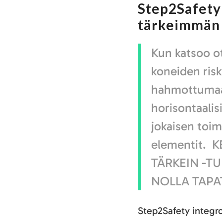
Step2Safety
tärkeimmän 
Kun katsoo ot
koneiden risk
hahmottumaa
horisontaalis
jokaisen toim
elementit.
K
TÄRKEIN -T
NOLLA TAP
Step2Safety integr