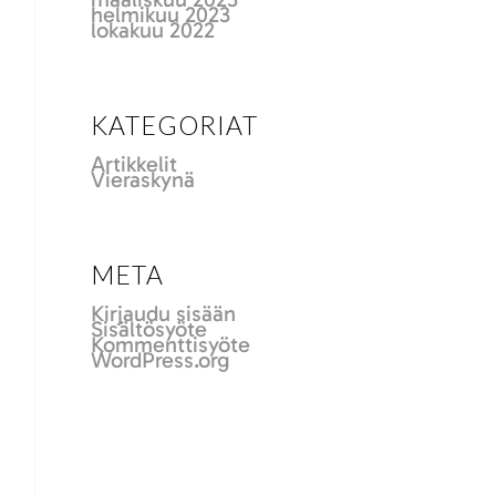
helmikuu 2023
lokakuu 2022
KATEGORIAT
Artikkelit
Vieraskynä
META
Kirjaudu sisään
Sisältösyöte
Kommenttisyöte
WordPress.org