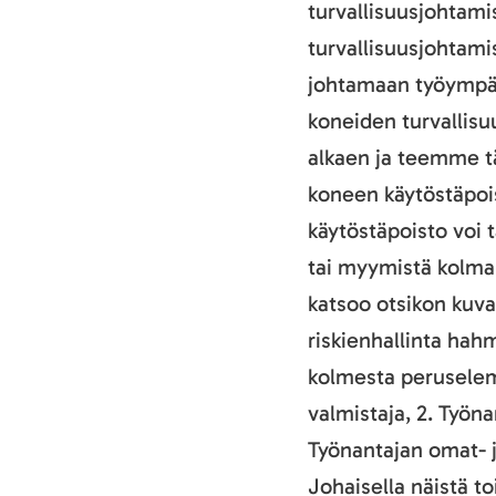
turvallisuusjohtam
turvallisuusjohtam
johtamaan työympär
koneiden turvallisu
alkaen ja teemme tä
koneen käytöstäpoi
käytöstäpoisto voi 
tai myymistä kolma
katsoo otsikon kuva
riskienhallinta ha
kolmesta peruseleme
valmistaja, 2. Työn
Työnantajan omat- j
Johaisella näistä t