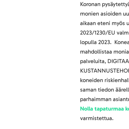
Koronan pysäytettyä
monien asioiden uu
aikaan eteni myös 
2023/1230/EU valmis
lopulla 2023. Kone
mahdollistaa monia 
palveluita, DIGITAA
KUSTANNUSTEHOK
koneiden riskienhal
saman tiedon äärel
parhaimman asiantu
Nolla tapaturmaa k
varmistettua.