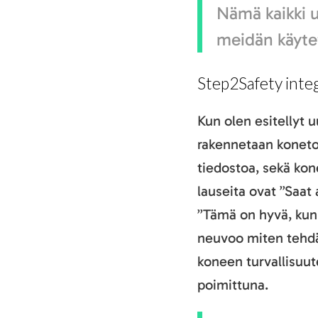
Nämä kaikki 
meidän käyte
Step2Safety inte
Kun olen esitellyt u
rakennetaan koneto
tiedostoa, sekä kone
lauseita ovat ”Saat
”Tämä on hyvä, kun 
neuvoo miten tehdä
koneen turvallisuut
poimittuna.