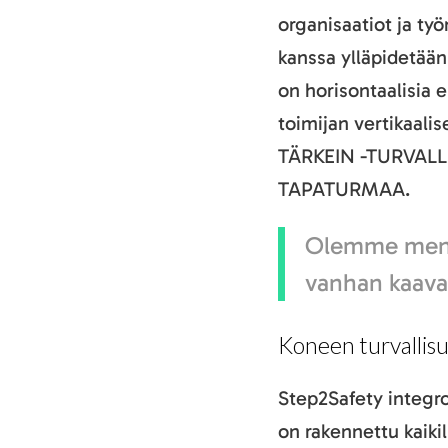
organisaatiot ja työ
kanssa ylläpidetään
on horisontaalisia 
toimijan vertikaal
TÄRKEIN -TURVAL
TAPATURMAA.
Olemme men
vanhan kaava
Koneen turvallis
Step2Safety integr
on rakennettu kaikil