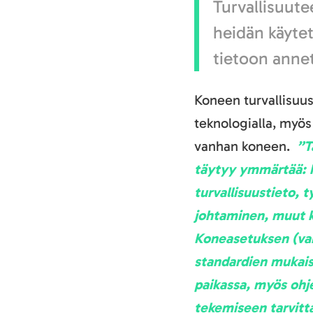
Turvallisuutee
heidän käytet
tietoon anne
Koneen turvallisuus
teknologialla, myös
vanhan koneen.
”T
täytyy ymmärtää: 
turvallisuustieto, 
johtaminen, muut k
Koneasetuksen (vanh
standardien mukais
paikassa, myös ohje
tekemiseen tarvitta