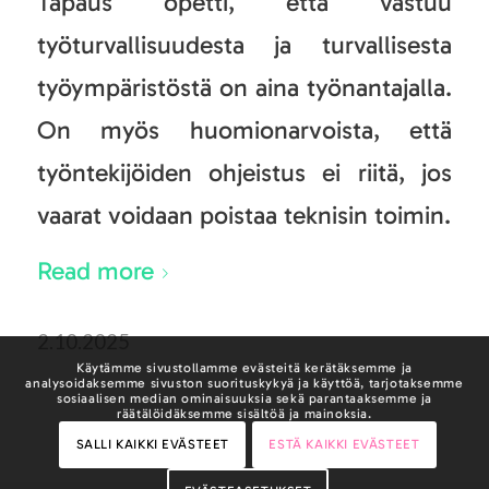
Tapaus opetti, että vastuu
työturvallisuudesta ja turvallisesta
työympäristöstä on aina työnantajalla.
On myös huomionarvoista, että
työntekijöiden ohjeistus ei riitä, jos
vaarat voidaan poistaa teknisin toimin.
Read more
2.10.2025
Käytämme sivustollamme evästeitä kerätäksemme ja
analysoidaksemme sivuston suorituskykyä ja käyttöä, tarjotaksemme
sosiaalisen median ominaisuuksia sekä parantaaksemme ja
räätälöidäksemme sisältöä ja mainoksia.
SALLI KAIKKI EVÄSTEET
ESTÄ KAIKKI EVÄSTEET