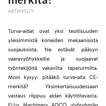
ARTIKKELIT
Turva-aidat ovat yksi teollisuuden
yleisimmistä koneiden mekaanisista
suojauksista. Ne estävät pääsyn
vaaravyöhykkeille ja suojaavat
työntekijöitä vakavilta tapaturmilta.
Moni kysyy: pitääkö turva-aita CE-
merkitä? Yksinkertaisuudessaan
vastaus riippuu aidan käyttötavasta.
EU:n Machinery ADCO -työryhmän