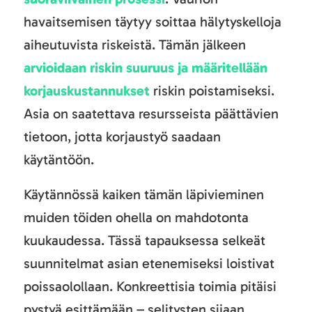
havaitsemisen täytyy soittaa hälytyskelloja
aiheutuvista riskeistä. Tämän jälkeen
arvioidaan riskin suuruus ja määritellään
korjauskustannukset
riskin poistamiseksi.
Asia on saatettava resursseista päättävien
tietoon, jotta korjaustyö saadaan
käytäntöön.
Käytännössä kaiken tämän läpivieminen
muiden töiden ohella on mahdotonta
kuukaudessa. Tässä tapauksessa selkeät
suunnitelmat asian etenemiseksi loistivat
poissaolollaan. Konkreettisia toimia pitäisi
pystyä esittämään – selitysten sijaan.