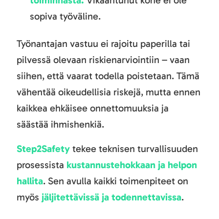
toiminnasta.
Vikaantunut kone ei ole
sopiva työväline.
Työnantajan vastuu ei rajoitu paperilla tai
pilvessä olevaan riskienarviointiin – vaan
siihen, että vaarat todella poistetaan. Tämä
vähentää oikeudellisia riskejä, mutta ennen
kaikkea ehkäisee onnettomuuksia ja
säästää ihmishenkiä.
Step2Safety
tekee teknisen turvallisuuden
prosessista
kustannustehokkaan ja helpon
hallita
. Sen avulla kaikki toimenpiteet on
myös
jäljitettävissä ja todennettavissa
.