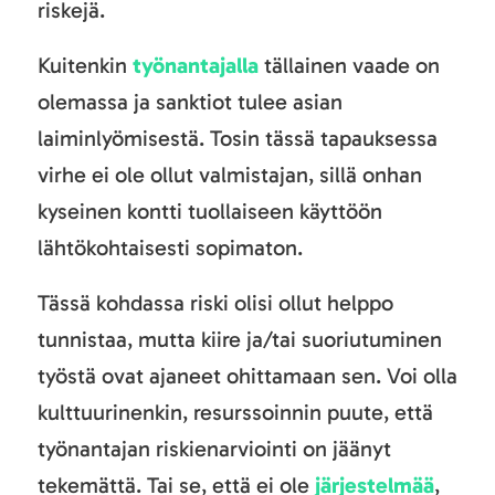
riskejä.
Kuitenkin
työnantajalla
tällainen vaade on
olemassa ja sanktiot tulee asian
laiminlyömisestä. Tosin tässä tapauksessa
virhe ei ole ollut valmistajan, sillä onhan
kyseinen kontti tuollaiseen käyttöön
lähtökohtaisesti sopimaton.
Tässä kohdassa riski olisi ollut helppo
tunnistaa, mutta kiire ja/tai suoriutuminen
työstä ovat ajaneet ohittamaan sen. Voi olla
kulttuurinenkin, resurssoinnin puute, että
työnantajan riskienarviointi on jäänyt
tekemättä. Tai se, että ei ole
järjestelmää
,