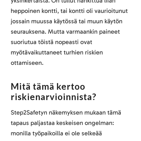
yksinkertaista. On tullut hankittua liian
heppoinen kontti, tai kontti oli vaurioitunut
jossain muussa käytössä tai muun käytön
seurauksena. Mutta varmaankin paineet
suoriutua töistä nopeasti ovat
myötävaikuttaneet turhien riskien
ottamiseen.
Mitä tämä kertoo
riskienarvioinnista?
Step2Safetyn näkemyksen mukaan tämä
tapaus paljastaa keskeisen ongelman:
monilla työpaikoilla ei ole selkeää