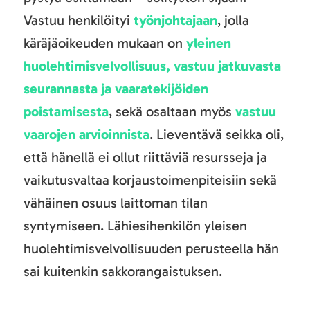
Vastuu henkilöityi
työnjohtajaan
, jolla
käräjäoikeuden mukaan on
yleinen
huolehtimisvelvollisuus, vastuu jatkuvasta
seurannasta ja vaaratekijöiden
poistamisesta
, sekä osaltaan myös
vastuu
vaarojen arvioinnista
. Lieventävä seikka oli,
että hänellä ei ollut riittäviä resursseja ja
vaikutusvaltaa korjaustoimenpiteisiin sekä
vähäinen osuus laittoman tilan
syntymiseen. Lähiesihenkilön yleisen
huolehtimisvelvollisuuden perusteella hän
sai kuitenkin sakkorangaistuksen.