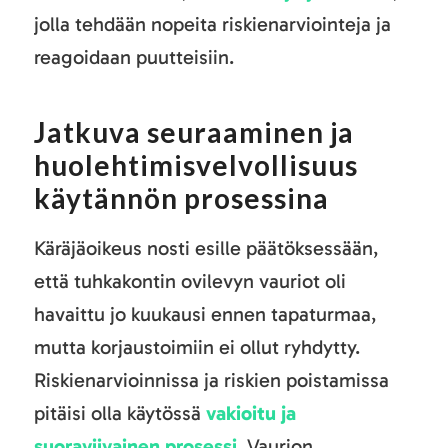
jolla tehdään nopeita riskienarviointeja ja
reagoidaan puutteisiin.
Jatkuva seuraaminen ja
huolehtimisvelvollisuus
käytännön prosessina
Käräjäoikeus nosti esille päätöksessään,
että tuhkakontin ovilevyn vauriot oli
havaittu jo kuukausi ennen tapaturmaa,
mutta korjaustoimiin ei ollut ryhdytty.
Riskienarvioinnissa ja riskien poistamissa
pitäisi olla käytössä
vakioitu ja
suoraviivainen prosessi
. Vaurion