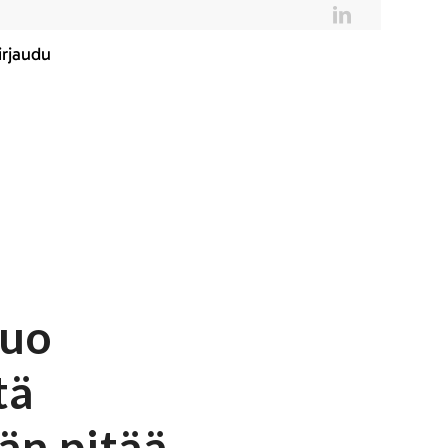
irjaudu
tuo
tä
än pitää