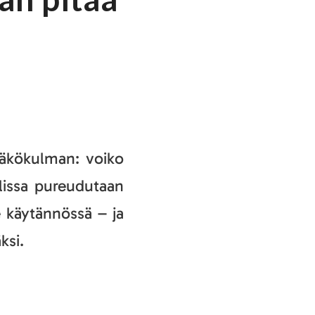
näkökulman: voiko
lissa pureudutaan
e käytännössä – ja
ksi.