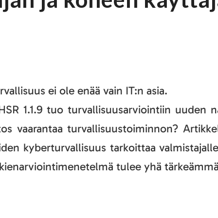
allisuus ei ole enää vain IT:n asia.
SR 1.1.9 tuo turvallisuusarviointiin uuden 
tos vaarantaa turvallisuustoiminnon? Artikke
iden kyberturvallisuus tarkoittaa valmistajall
skienarviointimenetelmä tulee yhä tärkeämmä