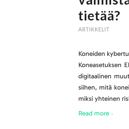
tietää?
ARTIKKELIT
Koneiden kyberturv
Koneasetuksen EH
digitaalinen muu
siihen, mitä kone
miksi yhteinen ri
Read more