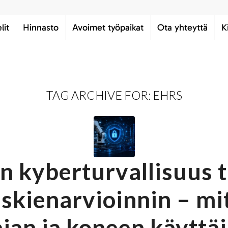
lit
Hinnasto
Avoimet työpaikat
Ota yhteyttä
K
TAG ARCHIVE FOR:
EHRS
n kyberturvallisuus 
skienarvioinnin – mi
jan ja koneen käyttäj