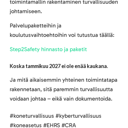
toimintamallin rakentaminen turvallisuuden
johtamiseen.
Palvelupaketteihin ja
koulutusvaihtoehtoihin voi tutustua täällä:
Step2Safety hinnasto ja paketit
Koska tammikuu 2027 ei ole enää kaukana.
Ja mitä aikaisemmin yhteinen toimintatapa
rakennetaan, sitä paremmin turvallisuutta
voidaan johtaa – eikä vain dokumentoida.
#koneturvallisuus #kyberturvallisuus
#koneasetus #EHRS #CRA