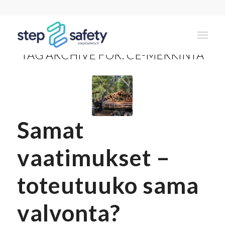
TAG ARCHIVE FOR:
CE-MERKINTÄ
Samat
vaatimukset –
toteutuuko sama
valvonta?