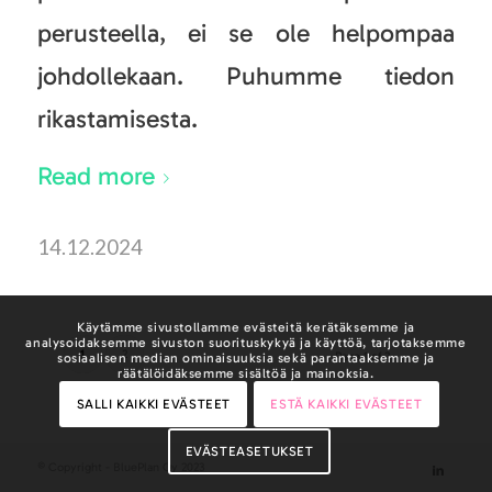
perusteella, ei se ole helpompaa
johdollekaan. Puhumme tiedon
rikastamisesta.
Read more
14.12.2024
Käytämme sivustollamme evästeitä kerätäksemme ja
analysoidaksemme sivuston suorituskykyä ja käyttöä, tarjotaksemme
1
2
Page 1 of 2
sosiaalisen median ominaisuuksia sekä parantaaksemme ja
räätälöidäksemme sisältöä ja mainoksia.
SALLI KAIKKI EVÄSTEET
ESTÄ KAIKKI EVÄSTEET
EVÄSTEASETUKSET
© Copyright - BluePlan Oy 2023