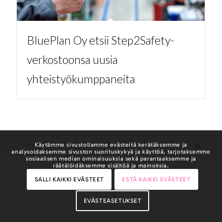
BluePlan Oy etsii Step2Safety-
verkostoonsa uusia
yhteistyökumppaneita
© Copyright - BluePlan Oy 2023
Käytämme sivustollamme evästeitä kerätäksemme ja
analysoidaksemme sivuston suorituskykyä ja käyttöä, tarjotaksemme
sosiaalisen median ominaisuuksia sekä parantaaksemme ja
räätälöidäksemme sisältöä ja mainoksia.
SALLI KAIKKI EVÄSTEET
ESTÄ KAIKKI EVÄSTEET
EVÄSTEASETUKSET